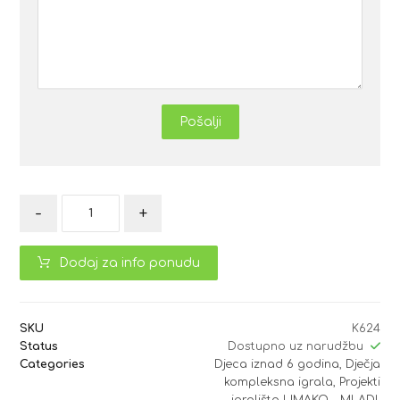
Pošalji
-
+
Dodaj za info ponudu
SKU
K624
Status
Dostupno uz narudžbu
Categories
Djeca iznad 6 godina
,
Dječja
kompleksna igrala
,
Projekti
igrališta LIMAKO - MLADI
,