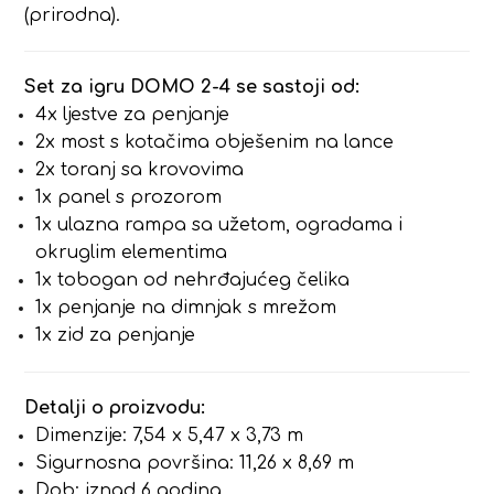
(prirodna).
Set za igru DOMO 2-4 se sastoji od:
4x ljestve za penjanje
2x most s kotačima obješenim na lance
2x toranj sa krovovima
1x panel s prozorom
1x ulazna rampa sa užetom, ogradama i
okruglim elementima
1x tobogan od nehrđajućeg čelika
1x penjanje na dimnjak s mrežom
1x zid za penjanje
Detalji o proizvodu:
Dimenzije: 7,54 x 5,47 x 3,73 m
Sigurnosna površina: 11,26 x 8,69 m
Dob: iznad 6 godina