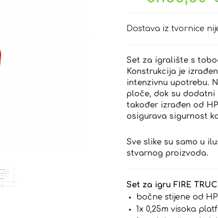
Dostava iz tvornice nij
Set za igralište s tob
Konstrukcija je izrađe
intenzivnu upotrebu. 
ploče, dok su dodatni
također izrađen od HP
osigurava sigurnost ko
Sve slike su samo u ilu
stvarnog proizvoda.
Set za igru FIRE TRUCK
bočne stijene od HP
1x 0,25m visoka pla