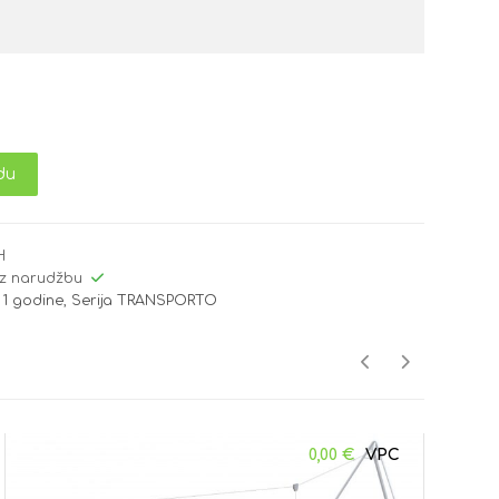
du
H
z narudžbu
 1 godine
,
Serija TRANSPORTO
0,00
€