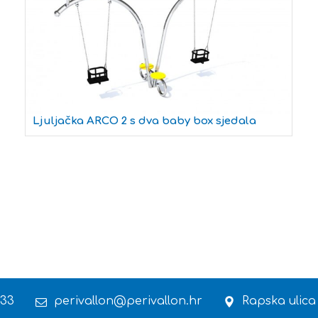
Ljuljačka ARCO 2 s dva baby box sjedala
 33
perivallon@perivallon.hr
Rapska ulica