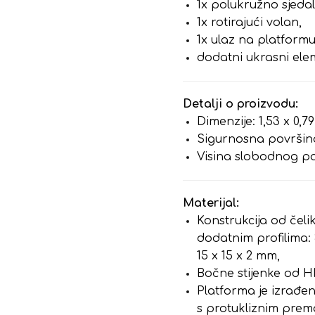
1x polukružno sjedal
1x rotirajući volan,
1x ulaz na platformu
dodatni ukrasni el
Detalji o proizvodu:
Dimenzije: 1,53 x 0,79
Sigurnosna površina
Visina slobodnog pa
Materijal:
Konstrukcija od čeli
dodatnim profilima: 
15 x 15 x 2 mm,
Bočne stijenke od H
Platforma je izrađen
s protukliznim pre