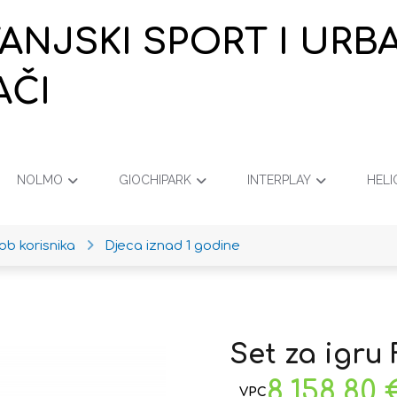
VANJSKI SPORT I URB
AČI
NOLMO
GIOCHIPARK
INTERPLAY
HELI
ob korisnika
Djeca iznad 1 godine
Set za igru
8.158,80