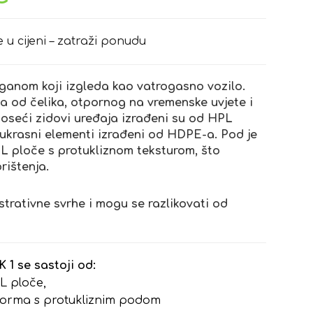
e u cijeni – zatraži ponudu
oganom koji izgleda kao vatrogasno vozilo.
na od čelika, otpornog na vremenske uvjete i
Noseći zidovi uređaja izrađeni su od HPL
 ukrasni elementi izrađeni od HDPE-a. Pod je
L ploče s protukliznom teksturom, što
rištenja.
strativne svrhe i mogu se razlikovati od
 1 se sastoji od:
L ploče,
tforma s protukliznim podom