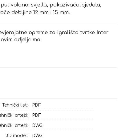
ut volana, svjetla, pokazivača, sjedala,
oče debljine 12 mm i 15 mm.
evjerojatne opreme za igrališta tvrtke Inter
 ovim odjeljcima:
Tehnički list:
PDF
ehnički crteži:
PDF
ehnički crteži:
DWG
3D model:
DWG