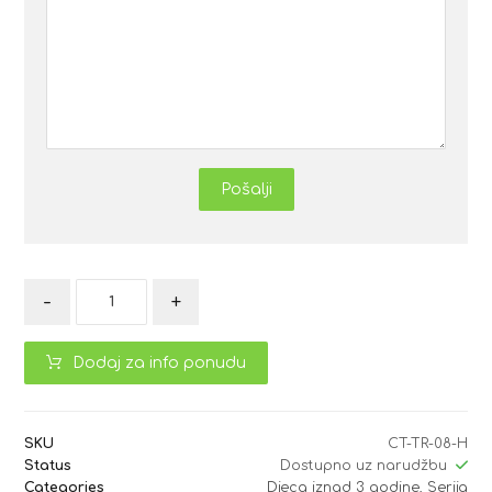
Pošalji
-
+
Dodaj za info ponudu
SKU
CT-TR-08-H
Status
Dostupno uz narudžbu
Categories
Djeca iznad 3 godine
,
Serija