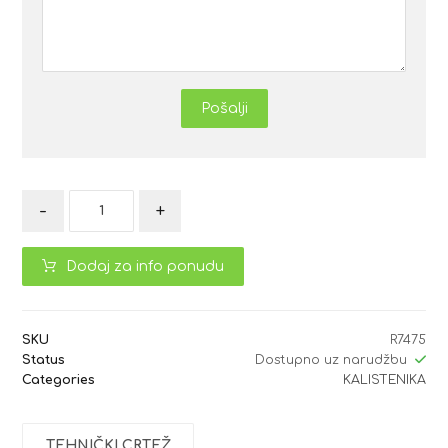
Pošalji
-
+
Dodaj za info ponudu
SKU
R7475
Status
Dostupno uz narudžbu
Categories
KALISTENIKA
TEHNIČKI CRTEŽ