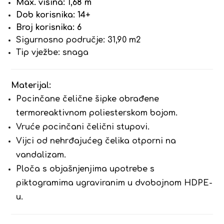
Max. visina: 1,68 m
Dob korisnika: 14+
Broj korisnika: 6
Sigurnosno područje: 31,90 m2
Tip vježbe: snaga
Materijal:
Pocinčane čelične šipke obrađene
termoreaktivnom poliesterskom bojom.
Vruće pocinčani čelični stupovi.
Vijci od nehrđajućeg čelika otporni na
vandalizam.
Ploča s objašnjenjima upotrebe s
piktogramima ugraviranim u dvobojnom HDPE-
u.