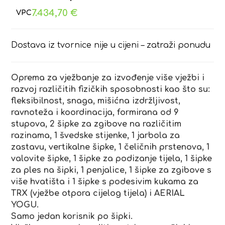
7.434,70
€
Dostava iz tvornice nije u cijeni – zatraži ponudu
Oprema za vježbanje za izvođenje više vježbi i
razvoj različitih fizičkih sposobnosti kao što su:
fleksibilnost, snaga, mišićna izdržljivost,
ravnoteža i koordinacija, formirana od 9
stupova, 2 šipke za zgibove na različitim
razinama, 1 švedske stijenke, 1 jarbola za
zastavu, vertikalne šipke, 1 čeličnih prstenova, 1
valovite šipke, 1 šipke za podizanje tijela, 1 šipke
za ples na šipki, 1 penjalice, 1 šipke za zgibove s
više hvatišta i 1 šipke s podesivim kukama za
TRX (vježbe otpora cijelog tijela) i AERIAL
YOGU.
Samo jedan korisnik po šipki.