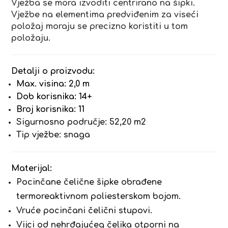
Vježba se mora izvoditi centrirano na šipki.
Vježbe na elementima predviđenim za viseći
položaj moraju se precizno koristiti u tom
položaju.
Detalji o proizvodu:
Max. visina: 2,0 m
Dob korisnika: 14+
Broj korisnika: 11
Sigurnosno područje: 52,20 m2
Tip vježbe: snaga
Materijal:
Pocinčane čelične šipke obrađene
termoreaktivnom poliesterskom bojom.
Vruće pocinčani čelični stupovi.
Vijci od nehrđajućeg čelika otporni na