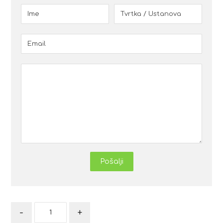
Pošalji
-
+