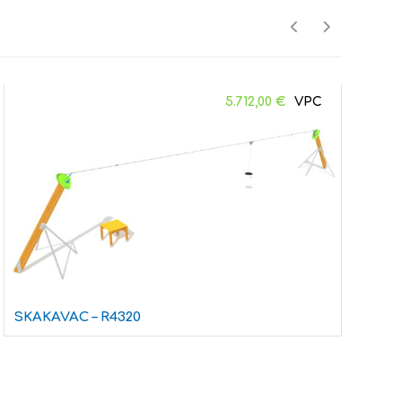
5.712,00
€
SKAKAVAC – R4320