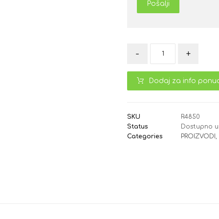
Pošalji
-
+
Dodaj za info ponu
SKU
R4850
Status
Dostupno u
Categories
PROIZVODI