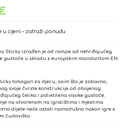
€
e u cijeni – zatraži ponudu
 Sticky izrađen je od rampe od nehrđajućeg
soke gustoće u skladu s europskim standardom EN
icky tobogan za djecu, osim što je zabavno,
zbog svoje čvrste konstrukcije od obojenog
ajućeg čelika i polietilena visoke gustoće.
nje na otvorenom na igralištima i mjestima
edno dijete neće ostati ravnodušno nakon igre s
m čudovišta.