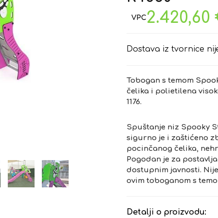
2.420,60
Dostava iz tvornice nij
Tobogan s temom Spooky
čelika i polietilena vi
1176.
Spuštanje niz Spooky St
sigurno je i zaštićeno 
pocinčanog čelika, nehrđ
Pogodan je za postavlja
dostupnim javnosti. Nij
ovim toboganom s temo
Detalji o proizvodu: