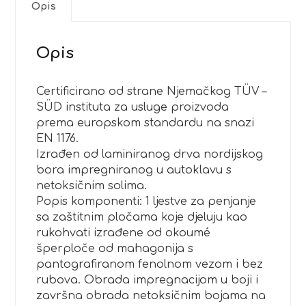
Opis
Opis
Certificirano od strane Njemačkog TÜV –
SÜD instituta za usluge proizvoda
prema europskom standardu na snazi
EN 1176.
Izrađen od laminiranog drva nordijskog
bora impregniranog u autoklavu s
netoksičnim solima.
Popis komponenti: 1 ljestve za penjanje
sa zaštitnim pločama koje djeluju kao
rukohvati izrađene od okoumé
šperploče od mahagonija s
pantografiranom fenolnom vezom i bez
rubova. Obrada impregnacijom u boji i
završna obrada netoksičnim bojama na