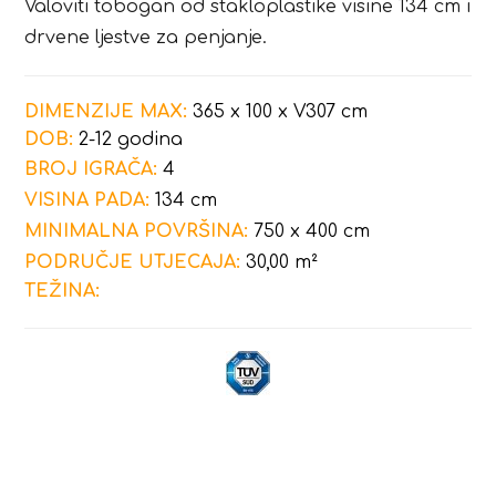
Valoviti tobogan od stakloplastike visine 134 cm i
drvene ljestve za penjanje.
DIMENZIJE MAX:
365 x 100 x V307 cm
DOB:
2-12 godina
BROJ IGRAČA:
4
VISINA PADA:
134 cm
MINIMALNA POVRŠINA:
750 x 400 cm
PODRUČJE UTJECAJA:
30,00 m²
TEŽINA: