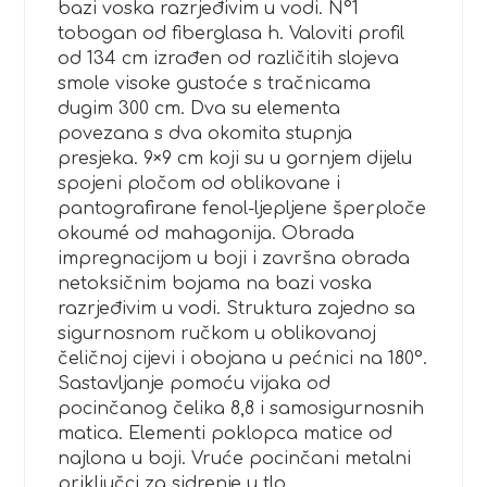
bazi voska razrjeđivim u vodi. N°1
tobogan od fiberglasa h. Valoviti profil
od 134 cm izrađen od različitih slojeva
smole visoke gustoće s tračnicama
dugim 300 cm. Dva su elementa
povezana s dva okomita stupnja
presjeka. 9×9 cm koji su u gornjem dijelu
spojeni pločom od oblikovane i
pantografirane fenol-ljepljene šperploče
okoumé od mahagonija. Obrada
impregnacijom u boji i završna obrada
netoksičnim bojama na bazi voska
razrjeđivim u vodi. Struktura zajedno sa
sigurnosnom ručkom u oblikovanoj
čeličnoj cijevi i obojana u pećnici na 180°.
Sastavljanje pomoću vijaka od
pocinčanog čelika 8,8 i samosigurnosnih
matica. Elementi poklopca matice od
najlona u boji. Vruće pocinčani metalni
priključci za sidrenje u tlo.