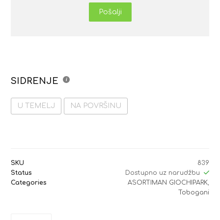
Pošalji
SIDRENJE
U TEMELJ
NA POVRŠINU
SKU
839
Status
Dostupno uz narudžbu
Categories
ASORTIMAN GIOCHIPARK
,
Tobogani