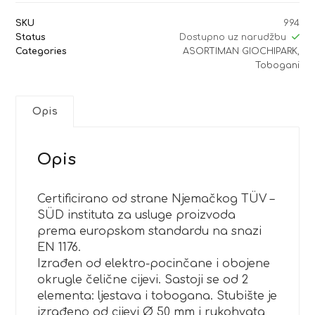
SKU
994
Status
Dostupno uz narudžbu
Categories
ASORTIMAN GIOCHIPARK
,
Tobogani
Opis
Opis
Certificirano od strane Njemačkog TÜV –
SÜD instituta za usluge proizvoda
prema europskom standardu na snazi
EN 1176.
Izrađen od elektro-pocinčane i obojene
okrugle čelične cijevi. Sastoji se od 2
elementa: ljestava i tobogana. Stubište je
izrađeno od cijevi Ø 50 mm i rukohvata