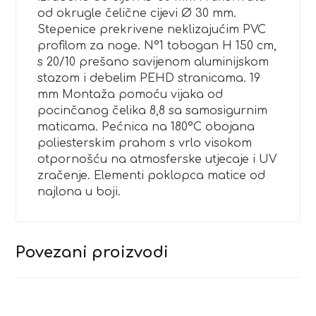
od okrugle čelične cijevi Ø 30 mm.
Stepenice prekrivene neklizajućim PVC
profilom za noge. N°1 tobogan H 150 cm,
s 20/10 prešano savijenom aluminijskom
stazom i debelim PEHD stranicama. 19
mm Montaža pomoću vijaka od
pocinčanog čelika 8,8 sa samosigurnim
maticama. Pećnica na 180°C obojana
poliesterskim prahom s vrlo visokom
otpornošću na atmosferske utjecaje i UV
zračenje. Elementi poklopca matice od
najlona u boji.
Povezani proizvodi