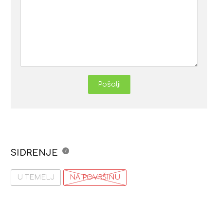
Pošalji
SIDRENJE
U TEMELJ
NA POVRŠINU