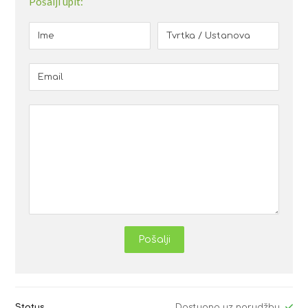
Pošalji upit:
Pošalji
Status
Dostupno uz narudžbu