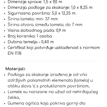
Dimenzije sprave: 1,5 x 9,0 m
Dimenzija podloge za skakanje: 1,0 x 8,25 m
Sigurnosna površina: 5,0 x 12,25 m
Širina lamela: min. 37 mm
Širina otvora između lamela; do 7 mm
Visina slobodnog pada: 0,9 m
Broj korisnika: 1 osoba
Dubina temelja – 0,40 m
Certifikat koji potvrđuje usklađenost s normom
EN 1176
Materijali:
Podloga za skakanje izrađena je od vrlo
izdržljivih poliamidnih elemenata (lamela) u
obliku slova V, s protukliznom površinom,
Lamele su nanizane na užad od nehrđajućeg
čelika,
Gumena ogrlica koja pokriva gornji dio