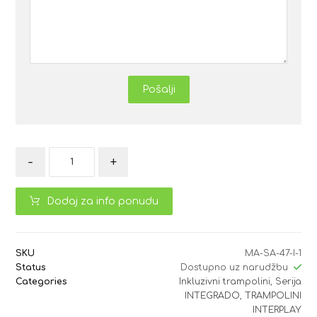
Pošalji
-
+
Dodaj za info ponudu
SKU
MA-SA-47-I-1
Status
Dostupno uz narudžbu
Categories
Inkluzivni trampolini
,
Serija
INTEGRADO
,
TRAMPOLINI
INTERPLAY