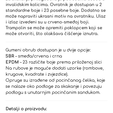
invalidskim kolicima. Ovratnik je dostupan u 2
standardne boje i 23 posebne boje. Dodatno se
može napraviti ukrasni motiv na ovratniku. Ulaz
i izlaz izvedeni su u crveno-smeđoj boji.
Trampolin se može opremiti poklopcem koji se
može otvoriti, što olakšava čišćenje iznutra.
Gumeni obrub dostupan je u dvije opcije:
SBR
– smeđa/crvena i crna
EPDM
– 23 različite boje prema priloženoj slici
Na rubove je moguće dodati uzorke (rombove,
krugove, kvadrate i zvjezdice).
Opruge su izrađene od pocinčanog čelika, koje
se nalaze oko podloge za skakanje i povezuju
podlogu s unutarnjim pocinčanim sandukom.
Detalji o proizvodu: