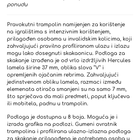
ponudu
Pravokutni trampolin namijenjen za korištenje
na igralištima s intenzivnim korištenjem,
prilagođen osobama u invalidskim kolicima, koji
zahvaljujući pravilno profiliranom ulazu i izlazu
mogu lako dosegnuti skakaonicu. Podloga za
skakanje izrađena je od vrlo izdržljivih Hercules
lamela širine 37 mm, oblika slova “V” i
opremljenih ojačanim rebrima. Zahvaljujući
jedinstvenom obliku lamela, razmaci između
elemenata otirača smanjeni su na samo 7 mm,
što sprječava da mali predmeti, poput ključeva
ili mobitela, padnu u trampolin.
Podloga je dostupna u 8 boja. Moguća je i
izrada grafika na podlozi. Gumeni ovratnik
trampolina i profilirana ulazno-izlazna podloga
za skakanje prilagođena je potrebama osoba u