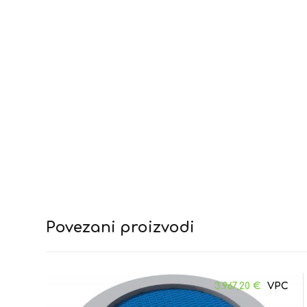
Povezani proizvodi
3.967,20
€