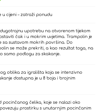
e u cijeni – zatraži ponudu
 dugotrajnu upotrebu na otvorenom tijekom
ostaviti čak i u mokrim uvjetima. Trampolin je
nje sa sustavom mokrih površina. Do
lin se može prekriti, a kao rezultat toga, na
imo samo podlogu za skakanje.
g oblika za igrališta koja se intenzivno
akanje dostupna je u 8 boja i brojnim
 pocinčanog čelika, koje se nalazi oko
 povezuju prostirku s unutarnjim pocinčanim