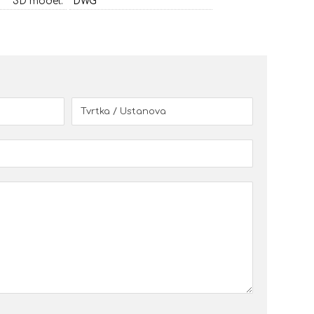
3D model:
DWG