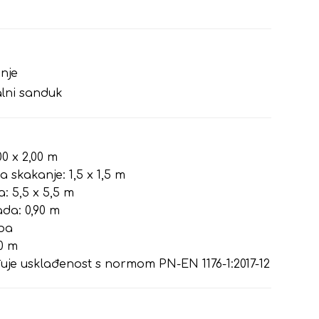
nje
alni sanduk
00 x 2,00 m
 skakanje: 1,5 x 1,5 m
: 5,5 x 5,5 m
da: 0,90 m
oba
40 m
rđuje usklađenost s normom PN-EN 1176-1:2017-12