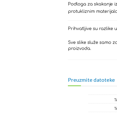
Podloga za skakanje i
protukliznim materija
Prihvatljive su razlike
Sve slike služe samo za
proizvoda.
Preuzmite datoteke
T
T