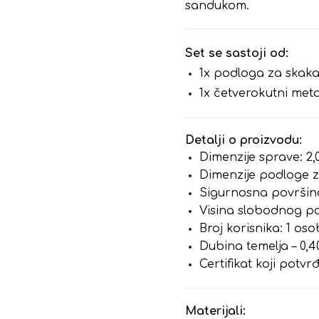
sandukom.
Set se sastoji od:
1x podloga za skaka
1x četverokutni met
Detalji o proizvodu:
Dimenzije sprave: 2,
Dimenzije podloge za
Sigurnosna površina
Visina slobodnog pa
Broj korisnika: 1 os
Dubina temelja – 0,
Certifikat koji potv
Materijali: