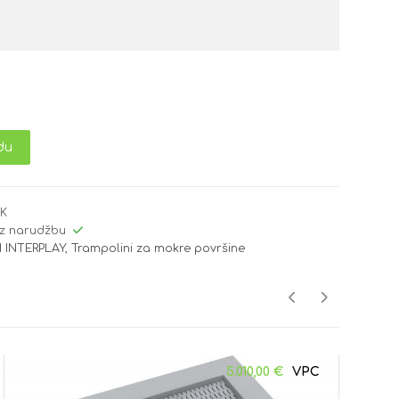
du
BK
z narudžbu
 INTERPLAY
,
Trampolini za mokre površine
5.010,00
€