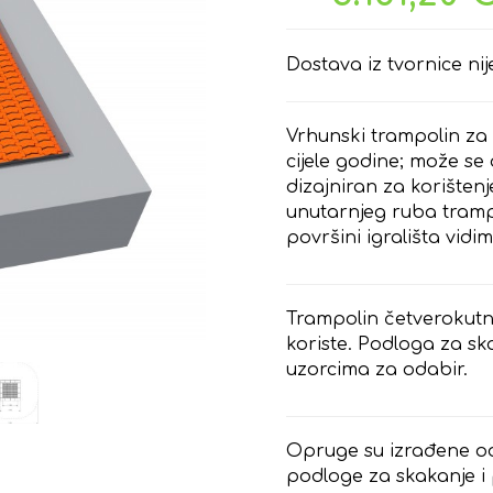
Dostava iz tvornice nij
Vrhunski trampolin za
cijele godine; može se 
dizajniran za korište
unutarnjeg ruba trampo
površini igrališta vid
Trampolin četverokutno
koriste. Podloga za sk
uzorcima za odabir.
Opruge su izrađene od
podloge za skakanje i