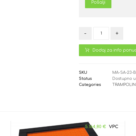
Pošalji
-
+
Dodaj za info ponu
SKU
MA-SA-23-
Status
Dostupno u
Categories
TRAMPOLINI
5.164,80
€