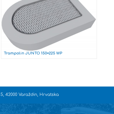
Trampolin JUNTO 150×225 WP
T
 5, 42000 Varaždin, Hrvatska