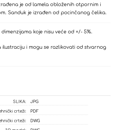
zrađena je od lamela obloženih otpornim i
lom. Sanduk je izrađen od pocinčanog čelika.
 u dimenzijama koje nisu veće od +/- 5%.
 ilustraciju i mogu se razlikovati od stvarnog
SLIKA:
JPG
ehnički crteži:
PDF
ehnički crteži:
DWG