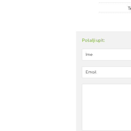
T
Pošalji upit: