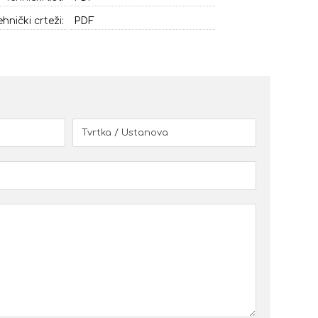
ehnički crteži:
PDF