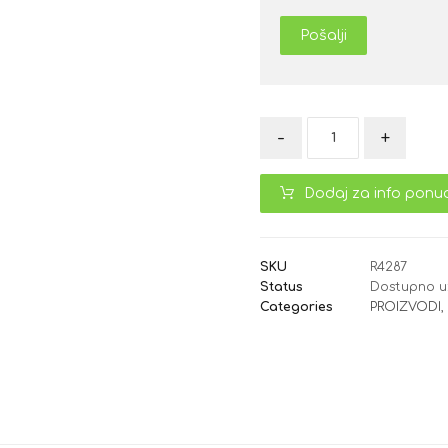
Pošalji
-
+
Dodaj za info ponu
SKU
R4287
Status
Dostupno u
Categories
PROIZVODI