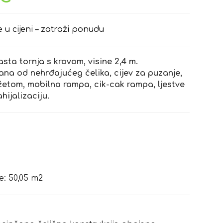
e u cijeni – zatraži ponudu
tasta tornja s krovom, visine 2,4 m.
na od nehrđajućeg čelika, cijev za puzanje,
žetom, mobilna rampa, cik-cak rampa, ljestve
hijalizaciju.
: 50,05 m2