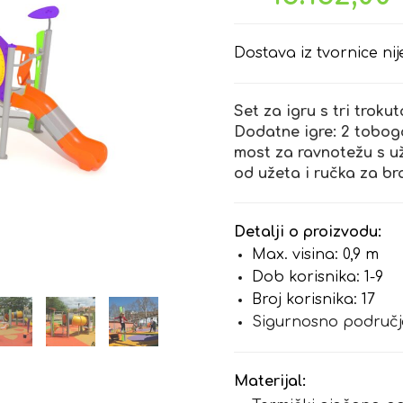
Dostava iz tvornice nij
Set za igru s tri troku
Dodatne igre: 2 toboga
most za ravnotežu s u
od užeta i ručka za bra
Detalji o proizvodu:
Max. visina: 0,9 m
Dob korisnika: 1-9
Broj korisnika: 17
Sigurnosno područje
Materijal: