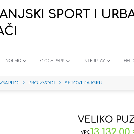
VANJSKI SPORT I URB
AČI
NOLMO
GIOCHIPARK
INTERPLAY
HELI
AGAPITO
PROIZVODI
SETOVI ZA IGRU
VELIKO PUZ
13.132,00