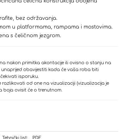
cinčana čelična konstrukcija obojena
fite, bez održavanja.
mom u platformama, rampama i mostovima.
ena s čeličnom jezgrom.
ana nakon primitka akontacije ili ovisno o stanju na
unaprijed obavijestiti kada će vaša roba biti
čekivati isporuku.
azlikovati od one na vizualizaciji (vizualizacija je
a boja ovisit će o trenutnom.
Tehnički list:
PDF