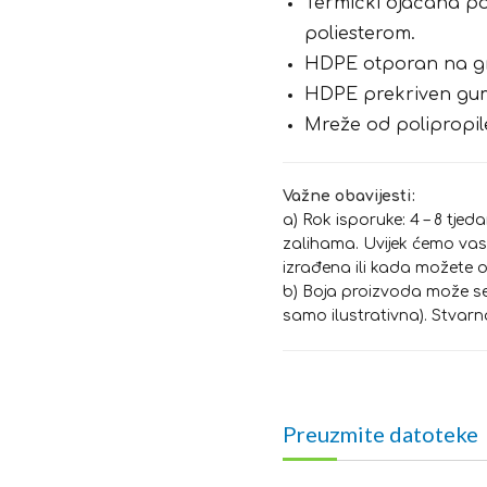
Termički ojačana po
poliesterom.
HDPE otporan na gra
HDPE prekriven gu
Mreže od polipropil
Važne obavijesti:
a) Rok isporuke: 4 – 8 tjed
zalihama. Uvijek ćemo vas 
izrađena ili kada možete o
b) Boja proizvoda može se r
samo ilustrativna). Stvarn
Preuzmite datoteke