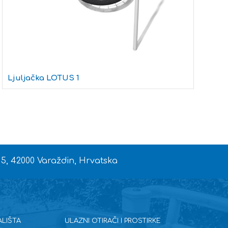
Ljuljačka LOTUS 1
S
 5, 42000 Varaždin, Hrvatska
ALIŠTA
ULAZNI OTIRAČI I PROSTIRKE