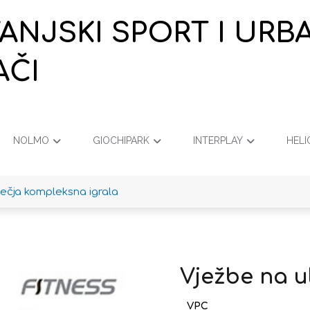
VANJSKI SPORT I URB
AČI
NOLMO
GIOCHIPARK
INTERPLAY
HELI
ječja kompleksna igrala
Vježbe na ul