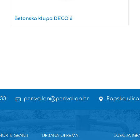
Betonska klupa DECO 6
 33
perivallon@perivallon.hr
Rapska ulica
MOR & GRANIT
URBANA OPREMA
DJEČJA IGR