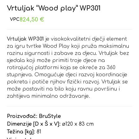
Vrtuljak “Wood play” WP301
824,50
€
Vrtuljak WP301
je visokokvalitetni dječji element
za igru tvrtke Wood Play koji pruža maksimalnu
razinu sigurnosti i zabave za djecu. Vrtuljak bez
sjedala koji može primiti troje djece na
rotirajućoj platformi koja se okreće za 360
stupnjeva. Omogućuje djeci razvoj koordinacije
pokreta i potiče njihov fizički razvoj. Vrtuljak se
može postaviti na bilo koju ravnu površinu i
zahtijeva minimalno održavanje.
Proizvođač:
BruStyle
Dimenzije [D x Š x V]:
ø120 x 83 cm
Težina [kg]:
81