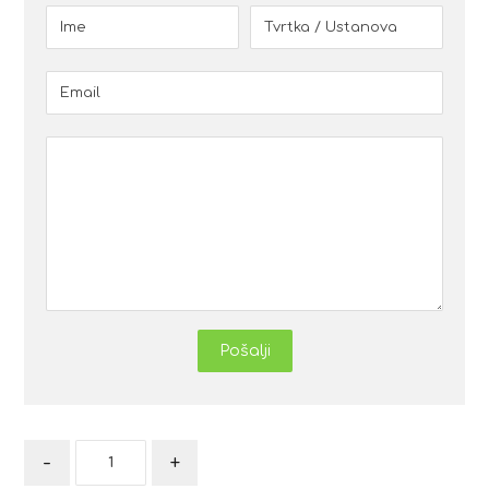
Pošalji
-
+