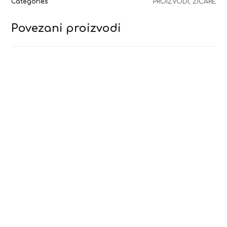
Categories
PROIZVODI
,
ŽIČARE
Povezani proizvodi