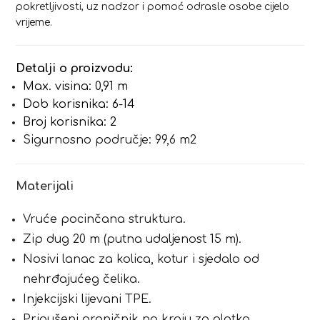
pokretljivosti, uz nadzor i pomoć odrasle osobe cijelo
vrijeme.
Detalji o proizvodu:
Max. visina: 0,91 m
Dob korisnika: 6-14
Broj korisnika: 2
Sigurnosno područje: 99,6 m2
Materijali
Vruće pocinčana struktura.
Zip dug 20 m (putna udaljenost 15 m).
Nosivi lanac za kolica, kotur i sjedalo od
nehrđajućeg čelika.
Injekcijski lijevani TPE.
Prigušeni graničnik na kraju za glatko