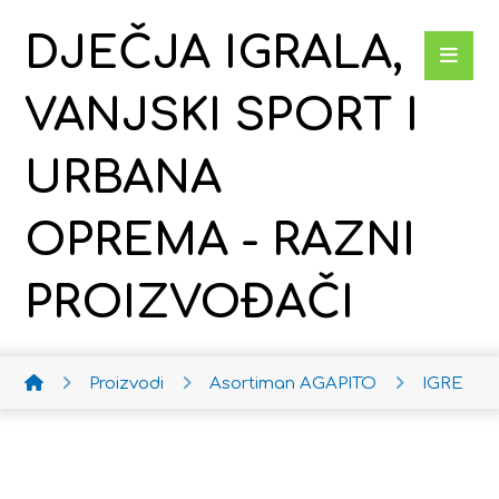
DJEČJA IGRALA,
VANJSKI SPORT I
URBANA
OPREMA - RAZNI
PROIZVOĐAČI
Proizvodi
Asortiman AGAPITO
IGRE AG