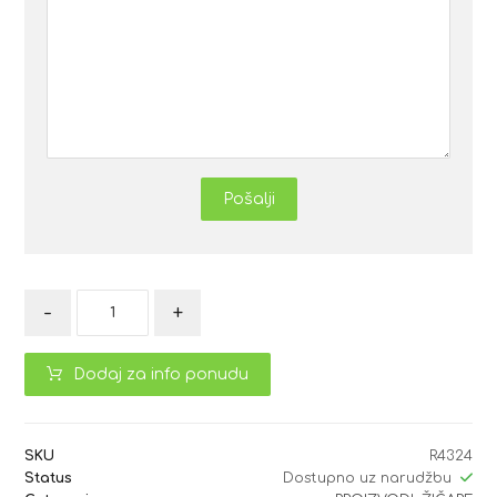
Pošalji
-
+
Dodaj za info ponudu
SKU
R4324
Status
Dostupno uz narudžbu