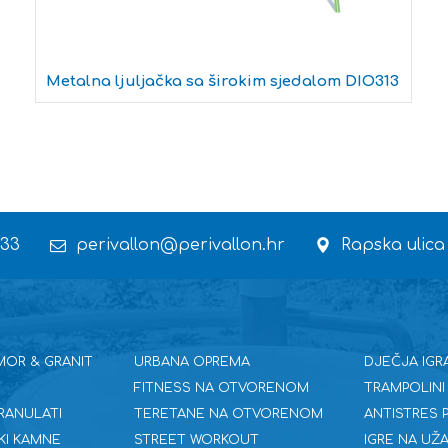
Metalna ljuljačka sa širokim sjedalom DIO313
 33
perivallon@perivallon.hr
Rapska ulica
MOR & GRANIT
URBANA OPREMA
DJEČJA IGR
FITNESS NA OTVORENOM
TRAMPOLINI
RANULATI
TERETANE NA OTVORENOM
ANTISTRES
KI KAMNE
STREET WORKOUT
IGRE NA UŽA