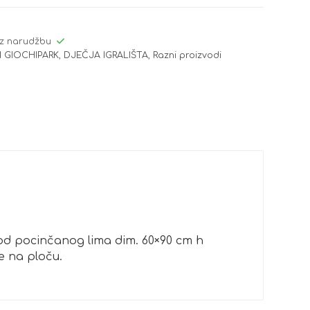
z narudžbu
 GIOCHIPARK
,
DJEČJA IGRALIŠTA
,
Razni proizvodi
 od pocinčanog lima dim. 60×90 cm h
se na ploču.