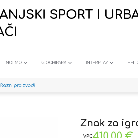
VANJSKI SPORT I URB
AČI
NOLMO
GIOCHIPARK
INTERPLAY
HELI
Razni proizvodi
Znak za igra
410,00
€