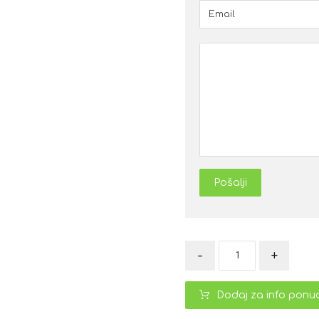
Pošalji
-
+
Dodaj za info ponu