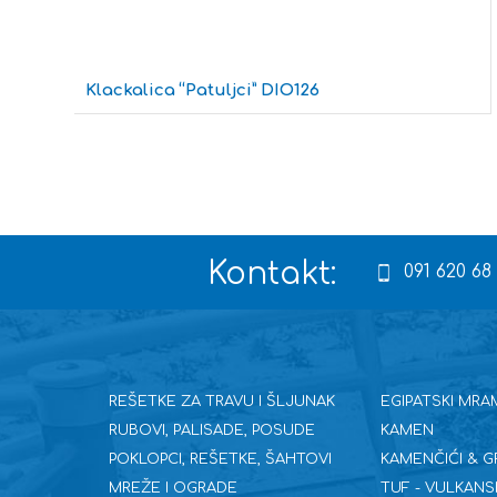
Klackalica “Patuljci” DIO126
Kontakt:
091 620 68
REŠETKE ZA TRAVU I ŠLJUNAK
EGIPATSKI MRA
RUBOVI, PALISADE, POSUDE
KAMEN
POKLOPCI, REŠETKE, ŠAHTOVI
KAMENČIĆI & G
MREŽE I OGRADE
TUF - VULKANS