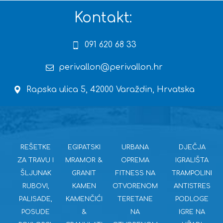
Kontakt:
091 620 68 33
perivallon@perivallon.hr
Rapska ulica 5, 42000 Varaždin, Hrvatska
REŠETKE
EGIPATSKI
URBANA
DJEČJA
ZA TRAVU I
MRAMOR &
OPREMA
IGRALIŠTA
ŠLJUNAK
GRANIT
FITNESS NA
TRAMPOLINI
RUBOVI,
KAMEN
OTVORENOM
ANTISTRES
PALISADE,
KAMENČIĆI
TERETANE
PODLOGE
POSUDE
&
NA
IGRE NA