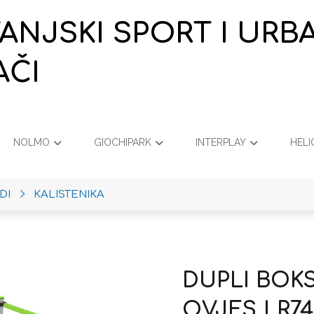
VANJSKI SPORT I URB
AČI
NOLMO
GIOCHIPARK
INTERPLAY
HELI
DI
KALISTENIKA
DUPLI BOKS 
OVJES | R7