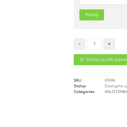
Pošalji
-
+
Dodaj za info ponu
SKU
R7494
Status
Dostupno u
Categories
KALISTENIK