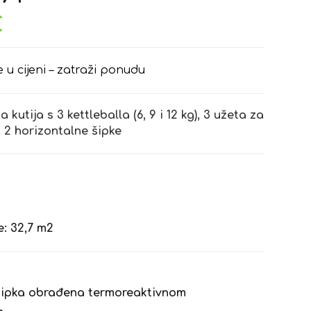
€
e u cijeni – zatraži ponudu
kutija s 3 kettleballa (6, 9 i 12 kg), 3 užeta za
 i 2 horizontalne šipke
: 32,7 m2
šipka obrađena termoreaktivnom