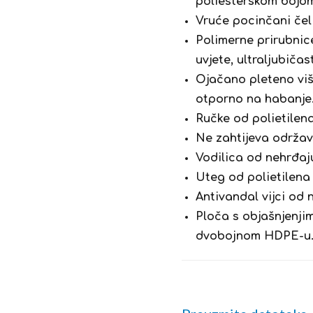
poliesterskom bojo
Vruće pocinčani čeli
Polimerne prirubnic
uvjete, ultraljubičas
Ojačano pleteno viš
otporno na habanje
Ručke od polietilen
Ne zahtijeva održava
Vodilica od nehrđaj
Uteg od polietilena
Antivandal vijci od
Ploča s objašnjenji
dvobojnom HDPE-u