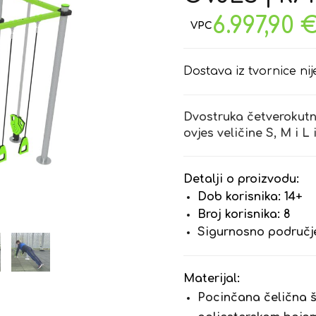
6.997,90
Dostava iz tvornice nij
Dvostruka četverokutna 
ovjes veličine S, M i L
Detalji o proizvodu:
Dob korisnika: 14+
Broj korisnika: 8
Sigurnosno područje
Materijal:
Pocinčana čelična 