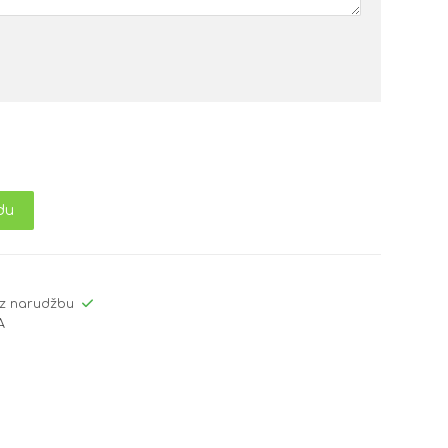
du
z narudžbu
A