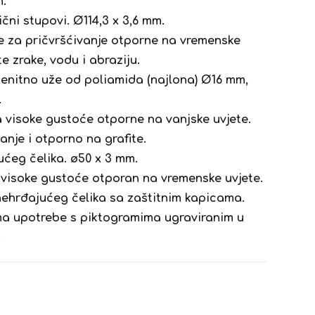
m.
čni stupovi. Ø114,3 x 3,6 mm.
e za pričvršćivanje otporne na vremenske
te zrake, vodu i abraziju.
enitno uže od poliamida (najlona) Ø16 mm,
.
a visoke gustoće otporne na vanjske uvjete.
nje i otporno na grafite.
ućeg čelika. ø50 x 3 mm.
 visoke gustoće otporan na vremenske uvjete.
 nehrđajućeg čelika sa zaštitnim kapicama.
ma upotrebe s piktogramima ugraviranim u
.