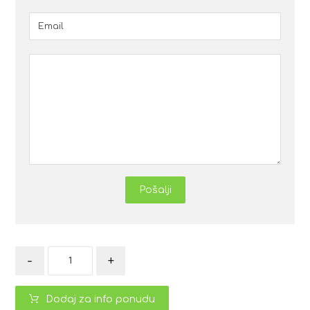
Pošalji
-
+
Dodaj za info ponudu