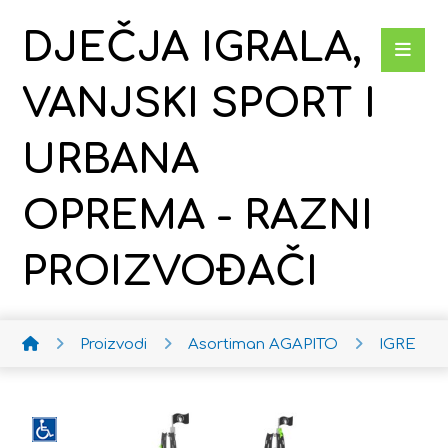
DJEČJA IGRALA,
VANJSKI SPORT I
URBANA
OPREMA - RAZNI
PROIZVOĐAČI
Proizvodi
Asortiman AGAPITO
IGRE AG