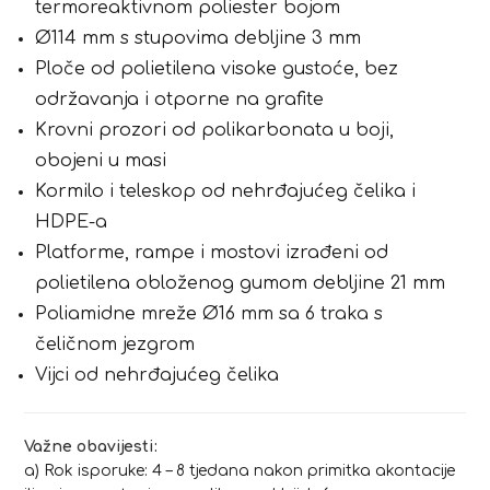
termoreaktivnom poliester bojom
Ø114 mm s stupovima debljine 3 mm
Ploče od polietilena visoke gustoće, bez
održavanja i otporne na grafite
Krovni prozori od polikarbonata u boji,
obojeni u masi
Kormilo i teleskop od nehrđajućeg čelika i
HDPE-a
Platforme, rampe i mostovi izrađeni od
polietilena obloženog gumom debljine 21 mm
Poliamidne mreže Ø16 mm sa 6 traka s
čeličnom jezgrom
Vijci od nehrđajućeg čelika
Važne obavijesti:
a) Rok isporuke: 4 – 8 tjedana nakon primitka akontacije