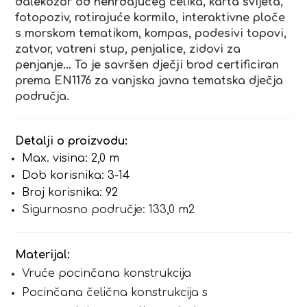
dalekozor od nehrđajućeg čelika, karta svijeta,
fotopoziv, rotirajuće kormilo, interaktivne ploče
s morskom tematikom, kompas, podesivi topovi,
zatvor, vatreni stup, penjalice, zidovi za
penjanje… To je savršen dječji brod certificiran
prema EN1176 za vanjska javna tematska dječja
područja.
Detalji o proizvodu:
Max. visina: 2,0 m
Dob korisnika: 3-14
Broj korisnika: 92
Sigurnosno područje: 133,0 m2
Materijal:
Vruće pocinčana konstrukcija
Pocinčana čelična konstrukcija s