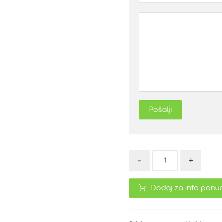
Pošalji
-
+
Dodaj za info ponu