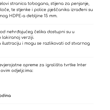
ijelovi stranica tobogana, stijena za penjanje,
oče, te stjenke i police pješčanika izrađeni su
enog HDPE-a debljine 15 mm.
 od nehrđajućeg čelika dostupni su u
lakiranoj verziji.
 ilustraciju i mogu se razlikovati od stvarnog
evjerojatne opreme za igrališta tvrtke Inter
 ovim odjeljcima:
godina