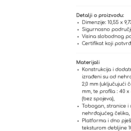
Detalji o proizvodu:
Dimenzije: 10,55 x 9,
Sigurnosno područje
Visina slobodnog pa
Certifikat koji potv
Materijali
Konstrukcija i dodatn
izrađeni su od nehrđ
2,0 mm (uključujući če
mm, te profila : 40 x 
(bez spojeva),
Tobogan, stranice i
nehrđajućeg čelika,
Platforma i dno pje
teksturom debljine 