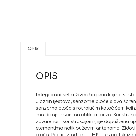
OPIS
OPIS
Integrirani set u živim bojama
koji se sast
ulaznih ljestava, senzorne ploče s dva šare
senzorna ploča s rotirajućim kotačićem koji 
ima dizajn inspiriran oblikom puža. Konstruk
zavarenom konstrukcijom (nije dopuštena upotr
elementima nalik puževim antenama. Zidovi t
ploča. Pod je izrađen od HPL-a s protuklizno