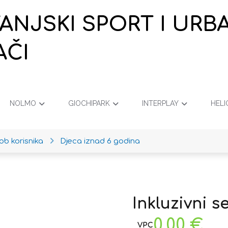
VANJSKI SPORT I URB
AČI
NOLMO
GIOCHIPARK
INTERPLAY
HELI
ob korisnika
Djeca iznad 6 godina
Inkluzivni s
0,00
€