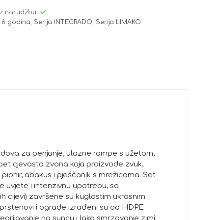
z narudžbu
 6 godina
,
Serija INTEGRADO
,
Serija LIMAKO
zidova za penjanje, ulazne rampe s užetom,
pet cjevasta zvona koja proizvode zvuk,
pionir, abakus i pješčanik s mrežicama. Set
 uvjete i intenzivnu upotrebu, sa
ih cijevi) završene su kuglastim ukrasnim
 prstenovi i ograde izrađeni su od HDPE
egrijavanje na suncu i lako smrzavanje zimi.