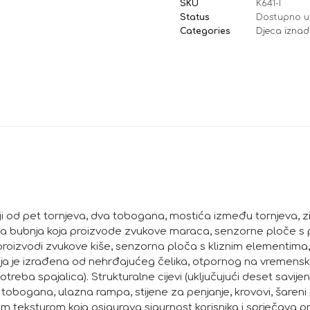
SKU
K641-I
Status
Dostupno u
Categories
Djeca iznad
oji od pet tornjeva, dva tobogana, mostića između tornjeva, 
na bubnja koja proizvode zvukove maraca, senzorne ploče s 
proizvodi zvukove kiše, senzorna ploča s kliznim elementima, 
cija je izrađena od nehrđajućeg čelika, otpornog na vremenske
eba spajalica). Strukturalne cijevi (uključujući deset savijen
obogana, ulazna rampa, stijene za penjanje, krovovi, šareni
m teksturom koja osigurava sigurnost korisnika i sprječava pr