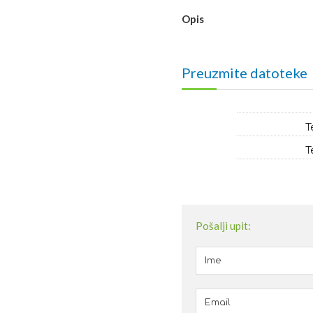
Opis
Preuzmite datoteke
T
T
Pošalji upit: