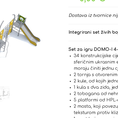
Dostava iz tvornice nij
Integrirani set živih b
Set za igru DOMO-I 4-1
34 konstrukcijske cij
sferičnim ukrasnim 
moraju činiti jednu c
2 tornja s otvorenim
2 kule, od kojih jed
1 kula s dva zida, j
2 tobogana od nehr
5 platformi od HPL-a
2 mosta, koji povezu
teksturom protiv kli