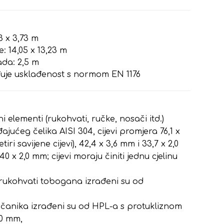
73 x 3,73 m
: 14,05 x 13,23 m
da: 2,5 m
rđuje usklađenost s normom EN 1176
i elementi (rukohvati, ručke, nosači itd.)
ajućeg čelika AISI 304, cijevi promjera 76,1 x
tiri savijene cijevi), 42,4 x 3,6 mm i 33,7 x 2,0
40 x 2,0 mm; cijevi moraju činiti jednu cjelinu
 rukohvati tobogana izrađeni su od
ščanika izrađeni su od HPL-a s protukliznom
10 mm,