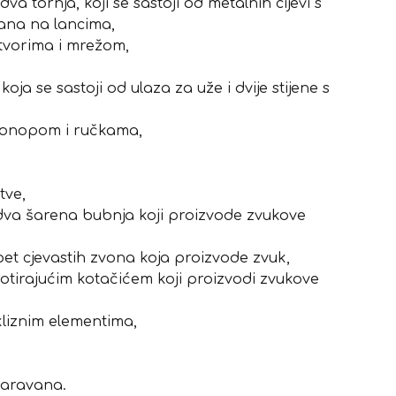
dva tornja, koji se sastoji od metalnih cijevi s
rana na lancima,
otvorima i mrežom,
koja se sastoji od ulaza za uže i dvije stijene s
konopom i ručkama,
tve,
dva šarena bubnja koji proizvode zvukove
pet cjevastih zvona koja proizvode zvuk,
rotirajućim kotačićem koji proizvodi zvukove
kliznim elementima,
 paravana.