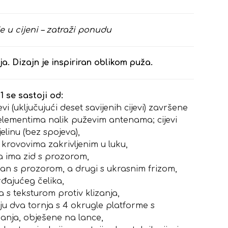
e u cijeni – zatraži ponudu
oja. Dizajn je inspiriran oblikom puža.
 se sastoji od:
evi (uključujući deset savijenih cijevi) završene
elementima nalik puževim antenama; cijevi
jelinu (bez spojeva),
 krovovima zakrivljenim u luku,
na ima zid s prozorom,
edan s prozorom, a drugi s ukrasnim frizom,
đajućeg čelika,
 s teksturom protiv klizanja,
ju dva tornja s 4 okrugle platforme s
zanja, obješene na lance,