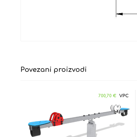
Povezani proizvodi
700,70
€