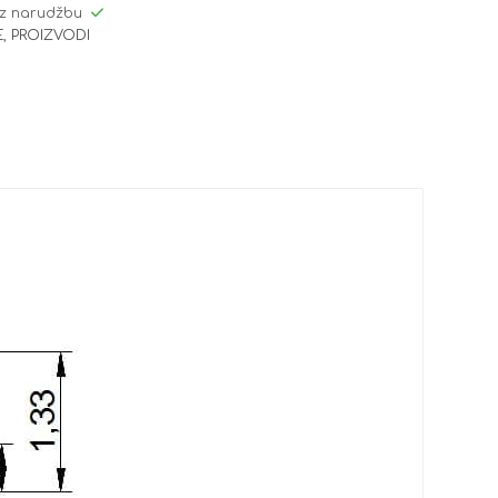
z narudžbu
E
,
PROIZVODI