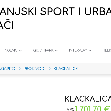
VANJSKI SPORT I URB
AČI
NOLMO
GIOCHIPARK
INTERPLAY
HELI
AGAPITO
PROIZVODI
KLACKALICE
KLACKALICA
1.701,70
€