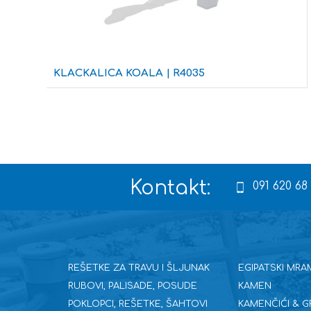
KLACKALICA KOALA | R4035
Kontakt:
091 620 68
REŠETKE ZA TRAVU I ŠLJUNAK
EGIPATSKI MRA
RUBOVI, PALISADE, POSUDE
KAMEN
POKLOPCI, REŠETKE, ŠAHTOVI
KAMENČIĆI & G