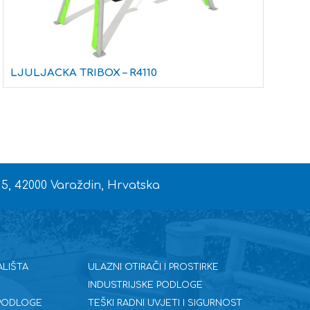
LJULJACKA TRIBOX – R4110
Ž
 5, 42000 Varaždin, Hrvatska
ALIŠTA
ULAZNI OTIRAČI I PROSTIRKE
INDUSTRIJSKE PODLOGE
 PODLOGE
TEŠKI RADNI UVJETI I SIGURNOST