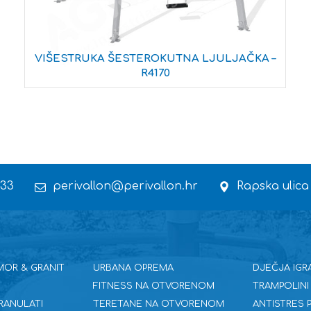
VIŠESTRUKA ŠESTEROKUTNA LJULJAČKA –
R4170
 33
perivallon@perivallon.hr
Rapska ulica
MOR & GRANIT
URBANA OPREMA
DJEČJA IGR
FITNESS NA OTVORENOM
TRAMPOLINI
RANULATI
TERETANE NA OTVORENOM
ANTISTRES