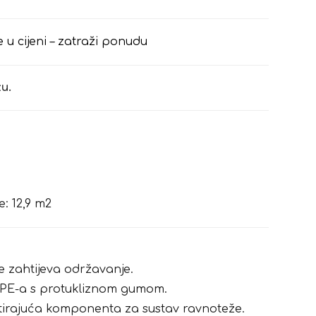
e u cijeni – zatraži ponudu
u.
: 12,9 m2
e zahtijeva održavanje.
PE-a s protukliznom gumom.
otirajuća komponenta za sustav ravnoteže.