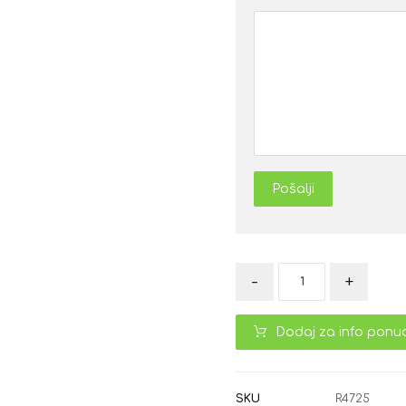
Pošalji
-
+
Dodaj za info ponu
SKU
R4725