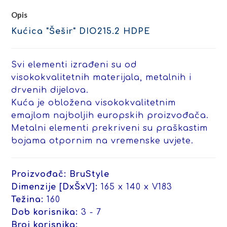
Opis
Kućica "Šešir" DIO215.2 HDPE
Svi elementi izrađeni su od
visokokvalitetnih materijala, metalnih i
drvenih dijelova.
Kuća je obložena visokokvalitetnim
emajlom najboljih europskih proizvođača.
Metalni elementi prekriveni su praškastim
bojama otpornim na vremenske uvjete.
Proizvođač: BruStyle
Dimenzije [DxŠxV]:
165 x 140 x V183
Težina:
160
Dob korisnika:
3 - 7
Broj korisnika: