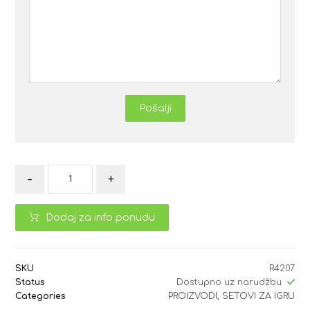
Pošalji
-
+
Dodaj za info ponudu
SKU
R4207
Status
Dostupno uz narudžbu
Categories
PROIZVODI
,
SETOVI ZA IGRU