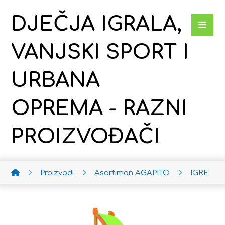
DJEČJA IGRALA,
VANJSKI SPORT I
URBANA
OPREMA - RAZNI
PROIZVOĐAČI
Proizvodi
Asortiman AGAPITO
IGRE AG