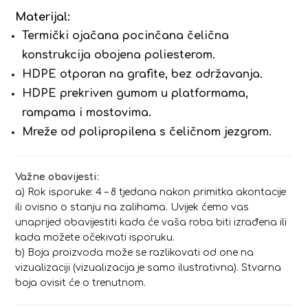
Materijal:
Termički ojačana pocinčana čelična
konstrukcija obojena poliesterom.
HDPE otporan na grafite, bez održavanja.
HDPE prekriven gumom u platformama,
rampama i mostovima.
Mreže od polipropilena s čeličnom jezgrom.
Važne obavijesti:
a) Rok isporuke: 4 – 8 tjedana nakon primitka akontacije
ili ovisno o stanju na zalihama. Uvijek ćemo vas
unaprijed obavijestiti kada će vaša roba biti izrađena ili
kada možete očekivati isporuku.
b) Boja proizvoda može se razlikovati od one na
vizualizaciji (vizualizacija je samo ilustrativna). Stvarna
boja ovisit će o trenutnom.