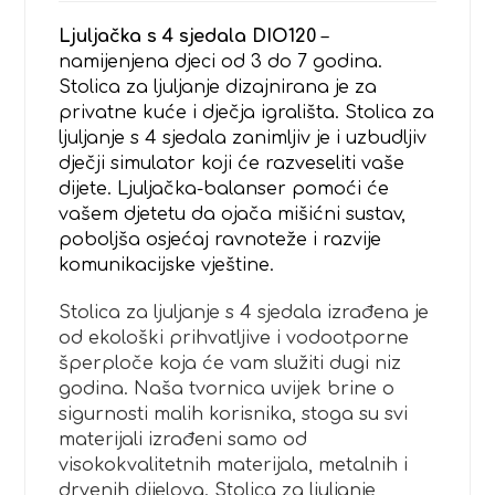
Ljuljačka s 4 sjedala DIO120
–
namijenjena djeci od 3 do 7 godina.
Stolica za ljuljanje dizajnirana je za
privatne kuće i dječja igrališta. Stolica za
ljuljanje s 4 sjedala zanimljiv je i uzbudljiv
dječji simulator koji će razveseliti vaše
dijete. Ljuljačka-balanser pomoći će
vašem djetetu da ojača mišićni sustav,
poboljša osjećaj ravnoteže i razvije
komunikacijske vještine.
Stolica za ljuljanje s 4 sjedala izrađena je
od ekološki prihvatljive i vodootporne
šperploče koja će vam služiti dugi niz
godina. Naša tvornica uvijek brine o
sigurnosti malih korisnika, stoga su svi
materijali izrađeni samo od
visokokvalitetnih materijala, metalnih i
drvenih dijelova. Stolica za ljuljanje