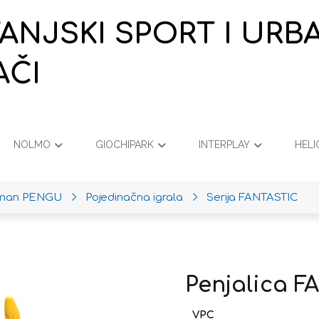
VANJSKI SPORT I URB
AČI
NOLMO
GIOCHIPARK
INTERPLAY
HELI
iman PENGU
Pojedinačna igrala
Serija FANTASTIC
Penjalica F