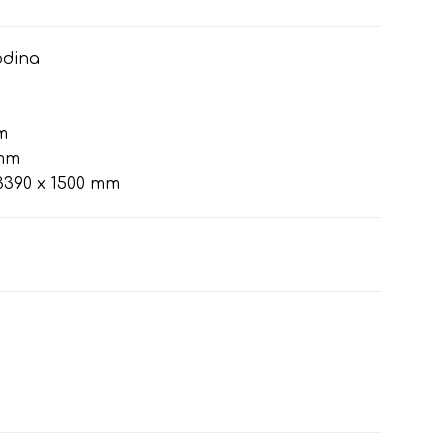
odina
m
 mm
390 x 1500 mm