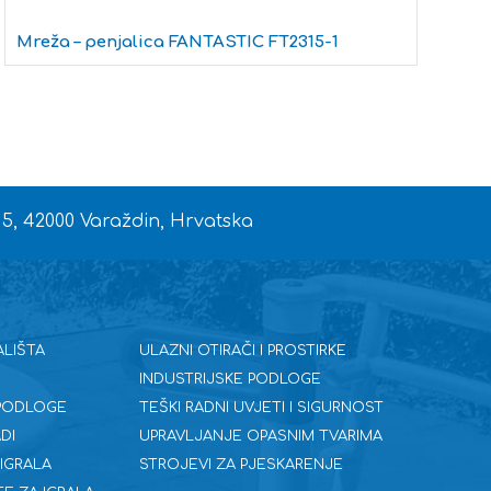
L
Mreža – penjalica FANTASTIC FT2315-1
 5, 42000 Varaždin, Hrvatska
ALIŠTA
ULAZNI OTIRAČI I PROSTIRKE
INDUSTRIJSKE PODLOGE
 PODLOGE
TEŠKI RADNI UVJETI I SIGURNOST
DI
UPRAVLJANJE OPASNIM TVARIMA
 IGRALA
STROJEVI ZA PJESKARENJE