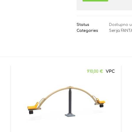
Status
Dostupno u
Categories
Serija FANT
910,00
€