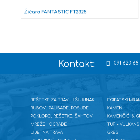
Žičara FANTASTIC FT2325
Kontakt:
091 620 68
REŠETKE ZA TRAVU I ŠLJUNAK
EGIPATSKI MRA
RUBOVI, PALISADE, POSUDE
KAMEN
POKLOPCI, REŠETKE, ŠAHTOVI
KAMENČIĆI & G
MREŽE I OGRADE
TUF - VULKANS
U,JETNA TRAVA
GRES