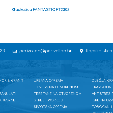
Klackalica FANTASTIC FT2302
 33
perivallon@perivallon.hr
Rapska ulica
MOR & GRANIT
URBANA OPREMA
DJEČJA IGR
FITNESS NA OTVORENOM
TRAMPOLINI
RANULATI
TERETANE NA OTVORENOM
ANTISTRES
KI KAMNE
STREET WORKOUT
IGRE NA UŽA
SPORTSKA OPREMA
TOBOGANI I