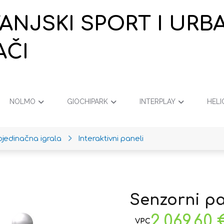
VANJSKI SPORT I URB
AČI
NOLMO
GIOCHIPARK
INTERPLAY
HELI
ojedinačna igrala
Interaktivni paneli
Senzorni p
2.069,60