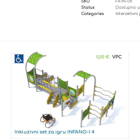
SKU
FR-IN-08
Status
Dostupno u
Categories
Interaktivni
0,00
€
Inkluzivni set za igru INFANO-I 4