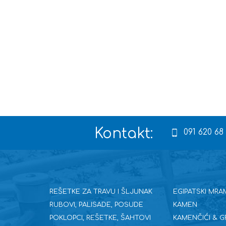
Kontakt:
091 620 68
REŠETKE ZA TRAVU I ŠLJUNAK
EGIPATSKI MRA
RUBOVI, PALISADE, POSUDE
KAMEN
POKLOPCI, REŠETKE, ŠAHTOVI
KAMENČIĆI & G