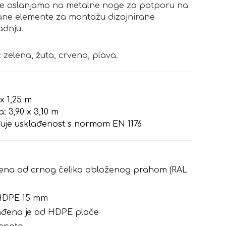
 se oslanjamo na metalne noge za potporu na
irane elemente za montažu dizajnirane
adnju.
zelena, žuta, crvena, plava.
 x 1,25 m
 3,90 x 3,10 m
rđuje usklađenost s normom EN 1176
ađena od crnog čelika obloženog prahom (RAL
 HDPE 15 mm
rađena je od HDPE ploče