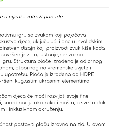
e u cijeni – zatraži ponudu
ativnu igru sa zvukom koji pojačava
iskustvo djece, uključujući i one u invalidskim
edinstven dizajn koji proizvodi zvuk kiše kada
j savršen je za opuštanje, senzorno
u igru. Struktura ploče izrađena je od crnog
ahom, otpornog na vremenske uvjete i
u upotrebu. Ploča je izrađena od HDPE
avršeni kuglastim ukrasnim elementima.
om djeca će moći razvijati svoje fine
 koordinaciju oko-ruka i maštu, a sve to dok
om i inkluzivnom okruženju.
ćnost postaviti ploču izravno na zid. U ovom