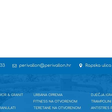
 33
perivallon@perivallon.hr
Rapska ulica
MOR & GRANIT
URBANA OPREMA
DJEČJA IGR
FITNESS NA OTVORENOM
TRAMPOLINI
RANULATI
TERETANE NA OTVORENOM
ANTISTRES