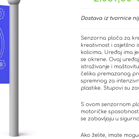
Dostava iz tvornice nij
Senzorna ploča za kre
kreativnost i osjetilno 
kolicima. Uređaj ima j
se okrene. Ovaj uređa
istraživanje i maštovit
čelika premazanog pr
spremnog za intenzivn
plastike. Stupovi su z
S ovom senzornom ploč
motoričke sposobnosti,
se zabavljaju u sigurn
Ako želite, imate mogu