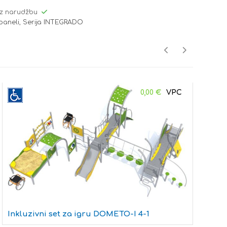
z narudžbu
 paneli
,
Serija INTEGRADO
0,00
€
Inkluzivni set za igru DOMETO-I 4-1