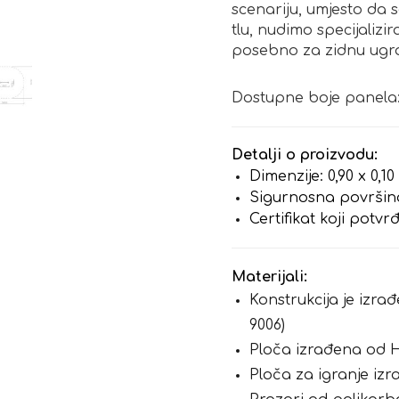
scenariju, umjesto da
tlu, nudimo specijaliz
posebno za zidnu ugr
Dostupne boje panela: 
Detalji o proizvodu:
Dimenzije: 0,90 x 0,10
Sigurnosna površina:
Certifikat koji potv
Materijali:
Konstrukcija je izr
9006)
Ploča izrađena od
Ploča za igranje iz