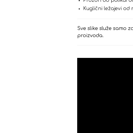
Prozori od polikar
Kuglični ležajevi od
Sve slike služe samo za
proizvoda.