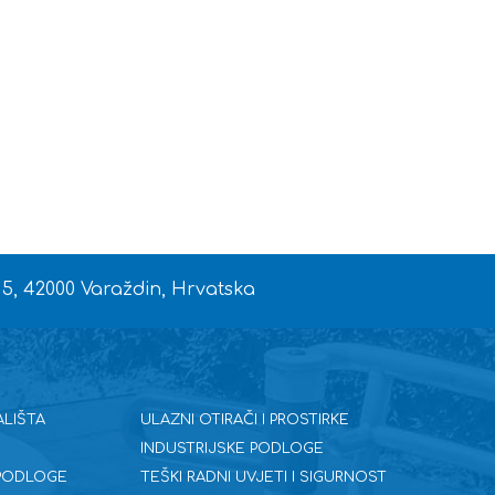
In
 5, 42000 Varaždin, Hrvatska
ALIŠTA
ULAZNI OTIRAČI I PROSTIRKE
INDUSTRIJSKE PODLOGE
 PODLOGE
TEŠKI RADNI UVJETI I SIGURNOST