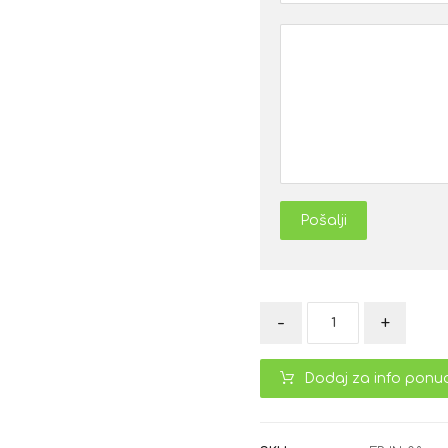
Pošalji
-
+
Dodaj za info ponu