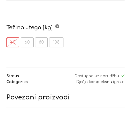
Težina utega [kg]
40
60
80
105
Status
Dostupno uz narudžbu
Categories
Dječja kompleksna igrala
Povezani proizvodi