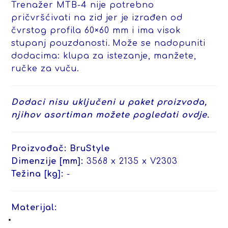
Trenažer MTB-4 nije potrebno
pričvršćivati na zid jer je izrađen od
čvrstog profila 60×60 mm i ima visok
stupanj pouzdanosti.
Može se nadopuniti
dodacima: klupa za istezanje, manžete,
ručke za vuču.
Dodaci nisu uključeni u paket proizvoda,
njihov asortiman možete pogledati ovdje.
Proizvođač: BruStyle
Dimenzije [mm]:
3568 x 2135 x V2303
Težina [kg]:
-
Materijal: