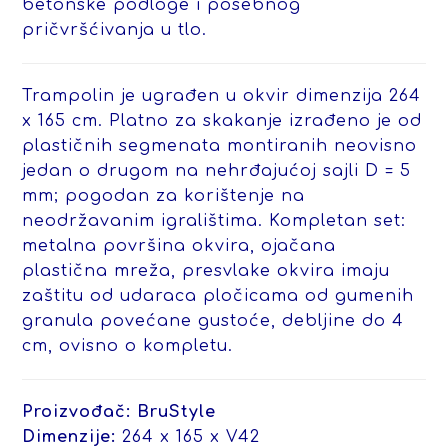
betonske podloge i posebnog
pričvršćivanja u tlo.
Trampolin je ugrađen u okvir dimenzija 264
x 165 cm. Platno za skakanje izrađeno je od
plastičnih segmenata montiranih neovisno
jedan o drugom na nehrđajućoj sajli D = 5
mm; pogodan za korištenje na
neodržavanim igralištima.
Kompletan set:
metalna površina okvira, ojačana
plastična mreža, presvlake okvira imaju
zaštitu od udaraca pločicama od gumenih
granula povećane gustoće, debljine do 4
cm, ovisno o kompletu.
Proizvođač: BruStyle
Dimenzije:
264 x 165 x V42