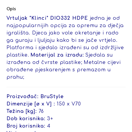
Opis
Vrtuljak "Klinci" DIO332 HDPE
jedna je od
najpopularnijih opcija za opremu za dječja
igrališta. Djeca jako vole okretanje i rado
ga guraju i ljuljaju kako bi se jače vrtjelo.
Platforma i sjedalo izrađeni su od izdržljive
plastike.
Materijal za izradu:
Sjedala su
izrađena od čvrste plastike;
Metalne cijevi
obrađene pjeskarenjem s premazom u
prahu;
Proizvođač:
BruStyle
Dimenzije [ø x V] :
150 x V70
Težina [kg]:
76
Dob korisnika:
3+
Broj korisnika:
4