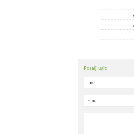
T
T
Pošalji upit: