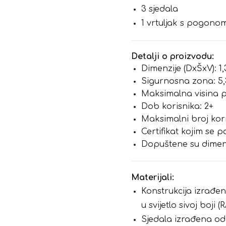
3 sjedala
1 vrtuljak s pogono
Detalji o proizvodu:
Dimenzije (DxŠxV): 1,
Sigurnosna zona: 5,
Maksimalna visina p
Dob korisnika: 2+
Maksimalni broj kori
Certifikat kojim se 
Dopuštene su dimenz
Materijali:
Konstrukcija izrađe
u svijetlo sivoj boji (
Sjedala izrađena od