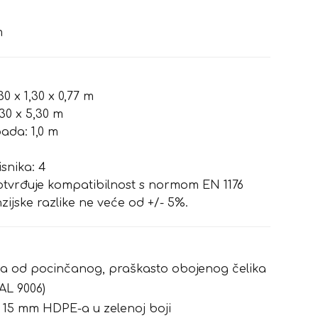
m
30 x 1,30 x 0,77 m
30 x 5,30 m
ada: 1,0 m
snika: 4
potvrđuje kompatibilnost s normom EN 1176
ijske razlike ne veće od +/- 5%.
na od pocinčanog, praškasto obojenog čelika
RAL 9006)
 15 mm HDPE-a u zelenoj boji