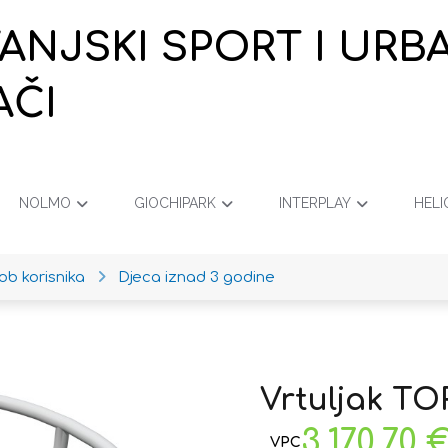
VANJSKI SPORT I URB
AČI
NOLMO
GIOCHIPARK
INTERPLAY
HELI
ob korisnika
Djeca iznad 3 godine
Vrtuljak T
3.170,70