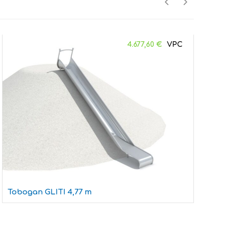
4.677,60
€
Tobogan GLITI 4,77 m
T