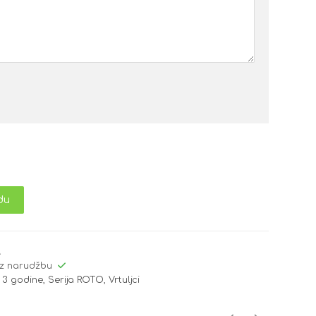
du
A
z narudžbu
 3 godine
,
Serija ROTO
,
Vrtuljci