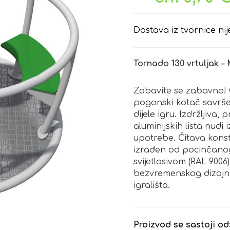
Dostava iz tvornice nij
Tornado 130 vrtuljak – 
Zabavite se zabavno! Ov
pogonski kotač savršen
dijele igru. Izdržljiva
aluminijskih lista nudi 
upotrebe. Čitava konst
izrađen od pocinčano
svijetlosivom (RAL 9006)
bezvremenskog dizajn
igrališta.
Proizvod se sastoji od