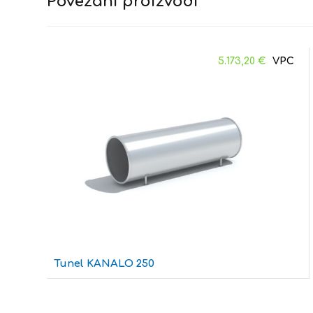
Povezani proizvodi
5.173,20
€
Tunel KANALO 250