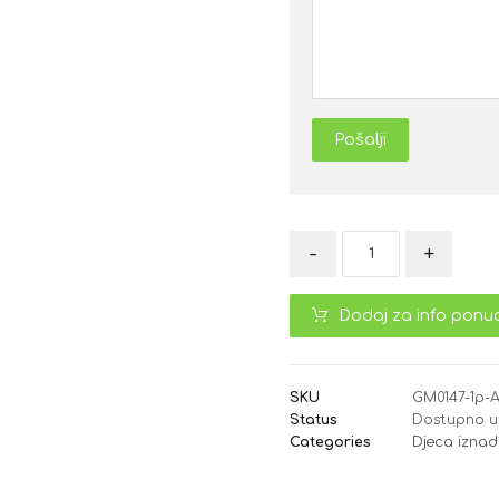
Pošalji
-
+
Dodaj za info ponu
SKU
GM0147-1p-
Status
Dostupno u
Categories
Djeca iznad