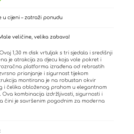
e u cijeni – zatraži ponudu
Male veličine, velika zabava!
aj 1,30 m disk vrtuljak s tri sjedala i središnji
a je atrakcija za djecu koja vole pokret i
, prozračna platforma izrađena od rebrastih
izvrsno prianjanje i sigurnost tijekom
rukcija montirana je na robustan okvir
g i čelika obloženog prahom u elegantnom
. Ova kombinacija izdržljivosti, sigurnosti i
a čini je savršenim pogodnim za moderna
: