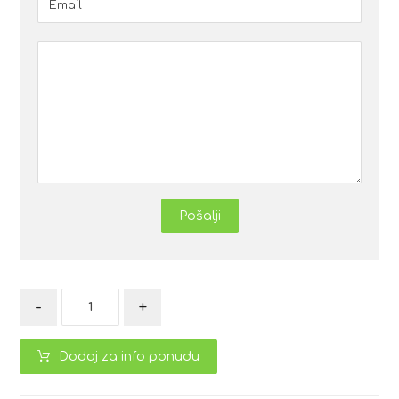
Pošalji
-
+
Dodaj za info ponudu