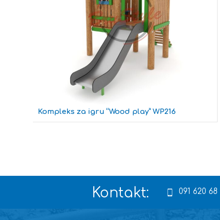
”
Kompleks za igru “Wood play” WP216
Kontakt:
091 620 68