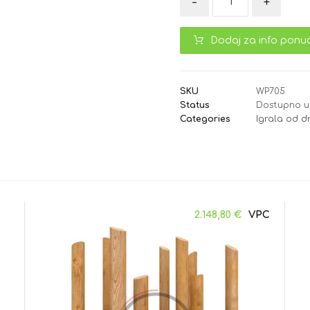
-
+
Dodaj za info ponu
SKU
WP705
Status
Dostupno u
Categories
Igrala od 
2.148,80
€