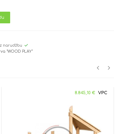
du
z narudžbu
drva "WOOD PLAY"
8.845,10
€