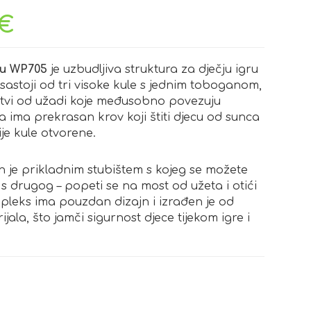
€
ru WP705
je uzbudljiva struktura za dječju igru
sastoji od tri visoke kule s jednim toboganom,
estvi od užadi koje međusobno povezuju
a ima prekrasan krov koji štiti djecu od sunca
ije kule otvorene.
 je prikladnim stubištem s kojeg se možete
 s drugog – popeti se na most od užeta i otići
pleks ima pouzdan dizajn i izrađen je od
ijala, što jamči sigurnost djece tijekom igre i