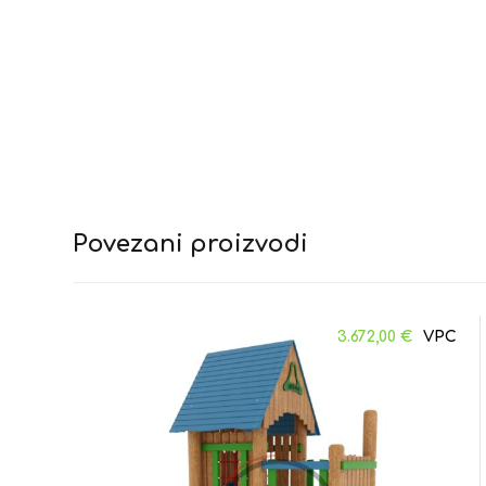
Povezani proizvodi
3.672,00
€