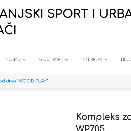
VANJSKI SPORT I URB
AČI
NOLMO
GIOCHIPARK
INTERPLAY
HELI
 od drva "WOOD PLAY"
Kompleks za
WP705