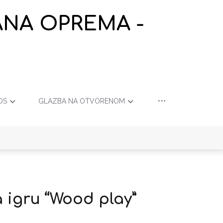
ANA OPREMA -
OS
GLAZBA NA OTVORENOM
 igru “Wood play”