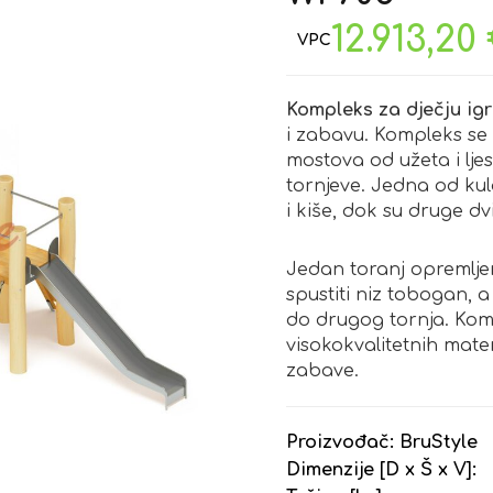
12.913,20
Kompleks za dječju ig
i zabavu. Kompleks se 
mostova od užeta i lj
tornjeve. Jedna od kul
i kiše, dok su druge dv
Jedan toranj opremljen
spustiti niz tobogan, a
do drugog tornja. Kom
visokokvalitetnih mater
zabave.
Proizvođač:
BruStyle
Dimenzije [D x Š x V]: