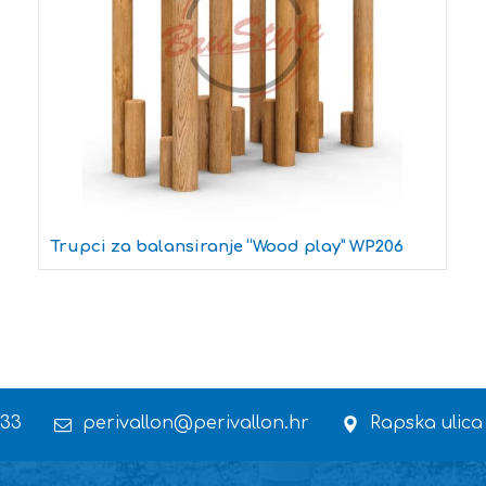
Trupci za balansiranje “Wood play” WP206
 33
perivallon@perivallon.hr
Rapska ulica